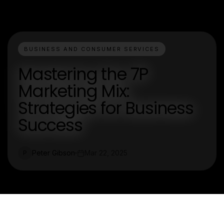
BUSINESS AND CONSUMER SERVICES
Mastering the 7P
Marketing Mix:
Strategies for Business
Success
Peter Gibson
Mar 22, 2025
P