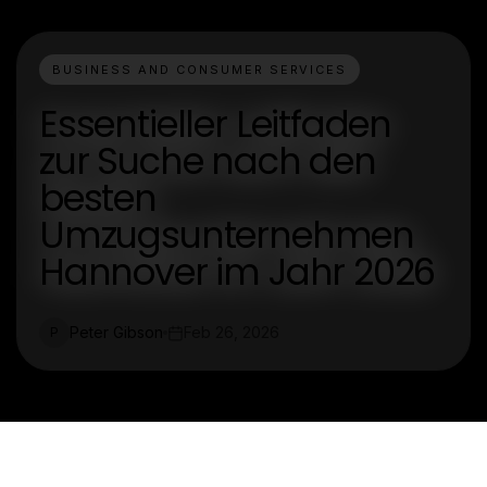
BUSINESS AND CONSUMER SERVICES
Essentieller Leitfaden
zur Suche nach den
besten
Umzugsunternehmen
Hannover im Jahr 2026
Peter Gibson
Feb 26, 2026
P