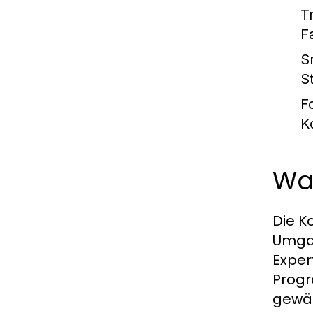
T
F
S
S
F
K
Wa
Die K
Umgan
Exper
Progr
gewäh