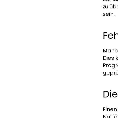
zu üb
sein.
Feh
Manch
Dies 
Progr
geprü
Die
Einen
Notfä