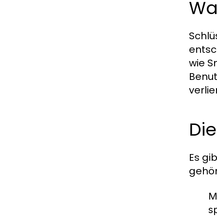
Was
Schlü
entsc
wie S
Benut
verli
Die
Es gi
gehör
M
s