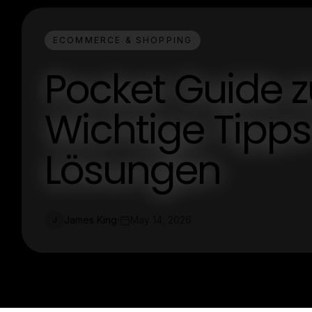
ECOMMERCE & SHOPPING
Pocket Guide z
Wichtige Tipps 
Lösungen
James King
May 14, 2026
J