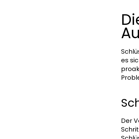
Di
Au
Schlü
es si
proak
Probl
Sch
Der V
Schri
Schlü