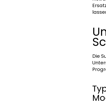
Ersat
lasse
Un
Sc
Die S
Unter
Prog
Typ
Mo