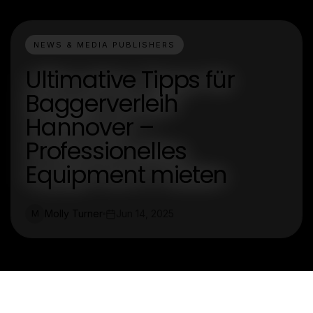
NEWS & MEDIA PUBLISHERS
Ultimative Tipps für
Baggerverleih
Hannover –
Professionelles
Equipment mieten
Molly Turner
Jun 14, 2025
M