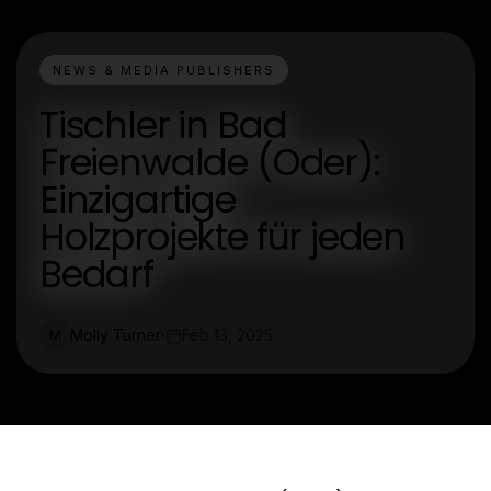
NEWS & MEDIA PUBLISHERS
Tischler in Bad
Freienwalde (Oder):
Einzigartige
Holzprojekte für jeden
Bedarf
Molly Turner
Feb 13, 2025
M