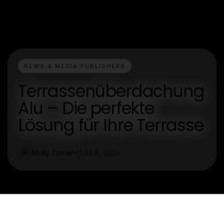
NEWS & MEDIA PUBLISHERS
Terrassenüberdachung
Alu – Die perfekte
Lösung für Ihre Terrasse
Molly Turner
Jul 9, 2025
M