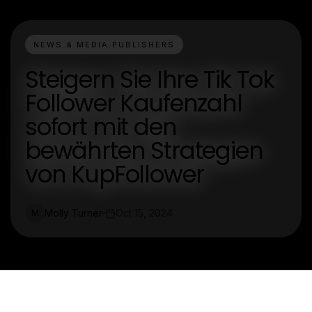
NEWS & MEDIA PUBLISHERS
Steigern Sie Ihre Tik Tok
Follower Kaufenzahl
sofort mit den
bewährten Strategien
von KupFollower
Molly Turner
Oct 15, 2024
M