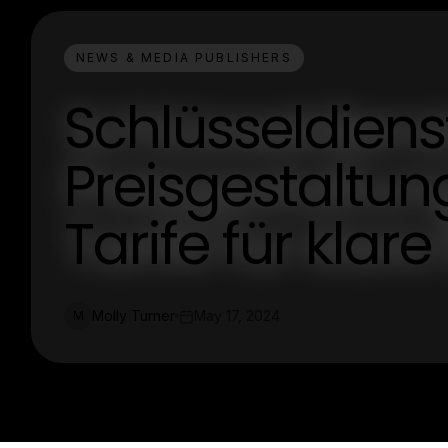
NEWS & MEDIA PUBLISHERS
Schlüsseldiens
Preisgestaltun
Tarife für klar
Molly Turner
May 17, 2024
M