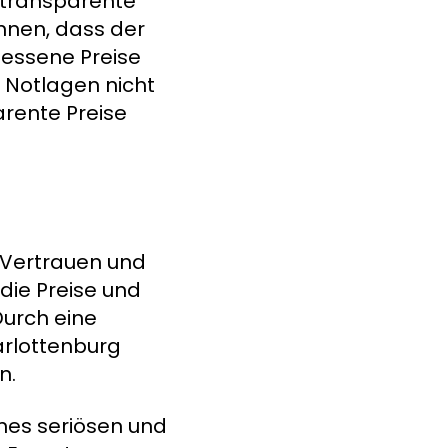
e transparente
nnen, dass der
messene Preise
n Notlagen nicht
rente Preise
 Vertrauen und
die Preise und
Durch eine
arlottenburg
n.
ines seriösen und