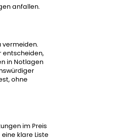
gen anfallen.
u vermeiden.
r entscheiden,
en in Notlagen
enswürdiger
est, ohne
tungen im Preis
eine klare Liste