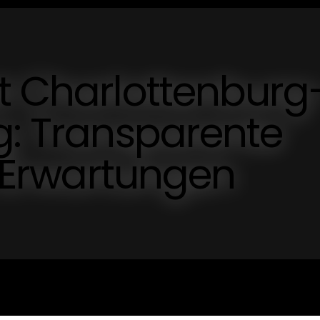
t Charlottenburg
g: Transparente
e Erwartungen