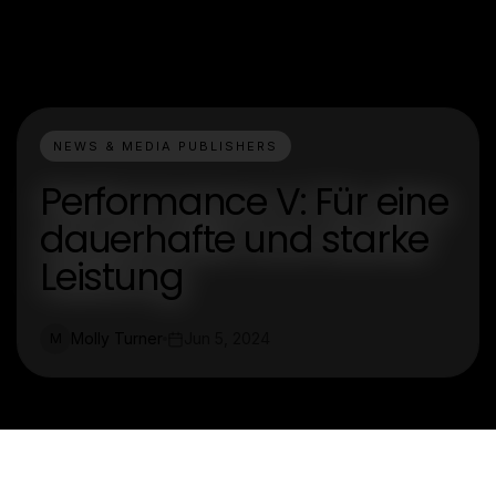
NEWS & MEDIA PUBLISHERS
Performance V: Für eine
dauerhafte und starke
Leistung
Molly Turner
Jun 5, 2024
M