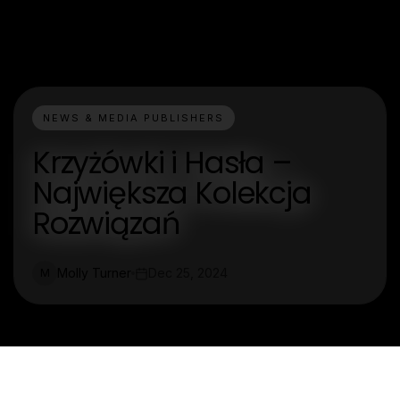
NEWS & MEDIA PUBLISHERS
Krzyżówki i Hasła –
Największa Kolekcja
Rozwiązań
Molly Turner
Dec 25, 2024
M