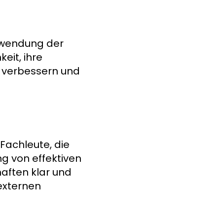
nwendung der
eit, ihre
u verbessern und
 Fachleute, die
g von effektiven
aften klar und
externen