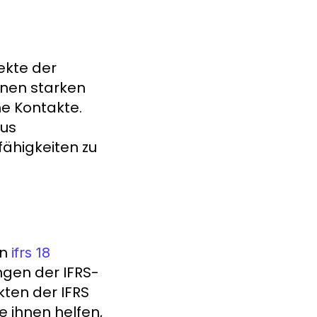
pekte der
inen starken
he Kontakte.
aus
fähigkeiten zu
en
ifrs 18
ngen der IFRS-
ten der IFRS
 ihnen helfen,