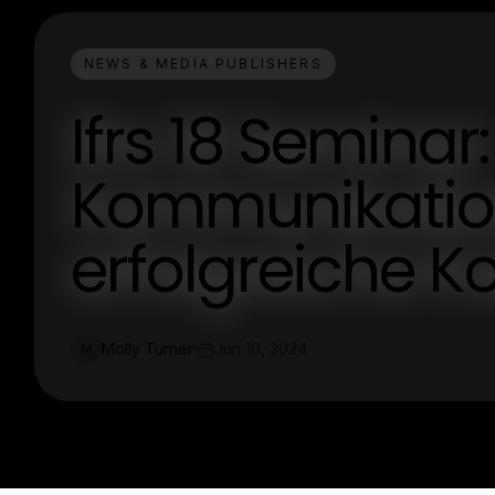
NEWS & MEDIA PUBLISHERS
Ifrs 18 Seminar:
Kommunikation
erfolgreiche K
Molly Turner
Jun 10, 2024
M