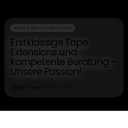
NEWS & MEDIA PUBLISHERS
Erstklassige Tape
Extensions und
kompetente Beratung –
Unsere Passion!
Molly Turner
May 11, 2024
M