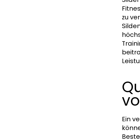
Fitne
zu ve
Silde
höchs
Train
beitr
Leist
Qu
vo
Ein v
könne
Beste