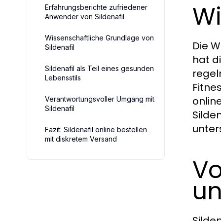
Wi
Erfahrungsberichte zufriedener
Anwender von Sildenafil
Wissenschaftliche Grundlage von
Die W
Sildenafil
hat d
Sildenafil als Teil eines gesunden
rege
Lebensstils
Fitne
onlin
Verantwortungsvoller Umgang mit
Sildenafil
Silde
unter
Fazit: Sildenafil online bestellen
mit diskretem Versand
Vo
un
Silden