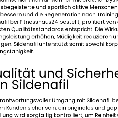
ssbegeisterte und sportlich aktive Menschen 
rbessern und die Regeneration nach Training
nafil bei Fitnesshaus24 bestellt, profitiert v
ten Qualitätsstandards entspricht. Die Wirku
ingsleistung erhöhen, Müdigkeit reduzieren u
agen. Sildenafil unterstützt somit sowohl kör
ungsfähigkeit.
alität und Sicherh
n Sildenafil
erantwortungsvoller Umgang mit Sildenafil b
n Kunden sicher sein, ein originales und gep
llung wird sorgfältig kontrolliert, um Reinhe