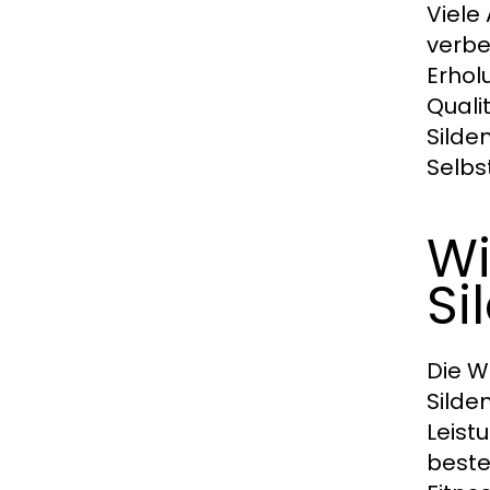
Viele
verbe
Erhol
Quali
Silde
Selbs
Wi
Si
Die W
Silde
Leist
beste