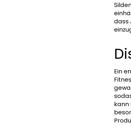
Silde
einhä
dass 
einzu
Di
Ein e
Fitne
gewah
sodas
kann 
beson
Produ