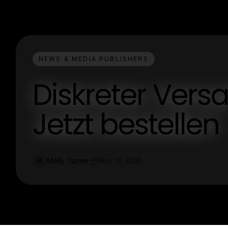
NEWS & MEDIA PUBLISHERS
Diskreter Versa
Jetzt bestellen
Molly Turner
Nov 13, 2025
M