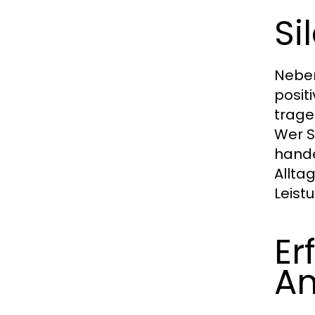
Si
Neben
posit
trage
Wer S
hande
Allta
Leistu
Er
An