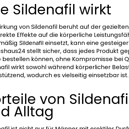
e Sildenafil wirkt
irkung von Sildenafil beruht auf der gezielt
irekte Effekte auf die körperliche Leistungs
lmäßig
einsetzt, kann eine gesteiger
Sildenafil
sshaus24 stellt sicher, dass jedes Produkt gep
e bestellen können, ohne Kompromisse bei Q
nafil wirkt sowohl während körperlicher Belas
stützend, wodurch es vielseitig einsetzbar ist.
rteile von Sildenafi
d Alltag
afil ist nicht nur für Männer mit erektiler Dys