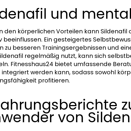
ldenafil und menta
 den körperlichen Vorteilen kann Sildenafil 
iv beeinflussen. Ein gesteigertes Selbstbewu
n zu besseren Trainingsergebnissen und ei
ildenafil regelmäßig nutzt, kann sich selbst
ln. Fitnesshaus24 bietet umfassende Beratun
g integriert werden kann, sodass sowohl kör
ngsfähigkeit profitieren.
fahrungsberichte z
wender von Sildena