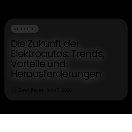
VEHICLES
Die Zukunft der
Elektroautos: Trends,
Vorteile und
Herausforderungen
Dawn Reyes
Jan 5, 2026
D