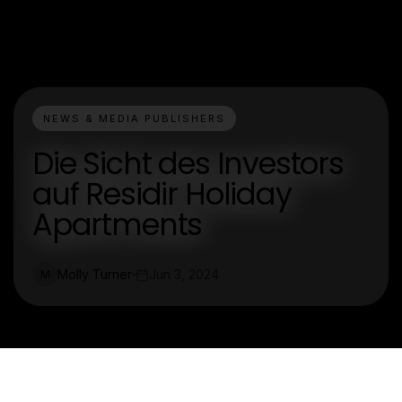
NEWS & MEDIA PUBLISHERS
Die Sicht des Investors
auf Residir Holiday
Apartments
Molly Turner
Jun 3, 2024
M