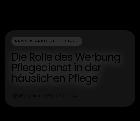
NEWS & MEDIA PUBLISHERS
Die Rolle des Werbung
Pflegedienst in der
häuslichen Pflege
Molly Turner
Jul 27, 2024
M