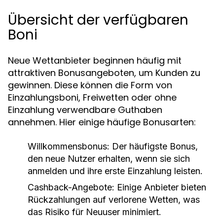
Übersicht der verfügbaren
Boni
Neue Wettanbieter beginnen häufig mit
attraktiven Bonusangeboten, um Kunden zu
gewinnen. Diese können die Form von
Einzahlungsboni, Freiwetten oder ohne
Einzahlung verwendbare Guthaben
annehmen. Hier einige häufige Bonusarten:
Willkommensbonus:
Der häufigste Bonus,
den neue Nutzer erhalten, wenn sie sich
anmelden und ihre erste Einzahlung leisten.
Cashback-Angebote:
Einige Anbieter bieten
Rückzahlungen auf verlorene Wetten, was
das Risiko für Neuuser minimiert.