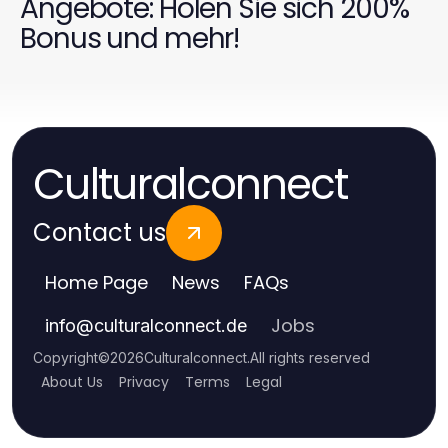
Angebote: Holen Sie sich 200%
Bonus und mehr!
Culturalconnect
Contact us
Home Page
News
FAQs
Jobs
info
@
culturalconnect.de
Copyright
©
2026
Culturalconnect
.
All rights reserved
About Us
Privacy
Terms
Legal