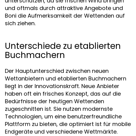
unterschätzen, da sie frischen Wind bringen
und oftmals durch attraktive Angebote und
Boni die Aufmerksamkeit der Wettenden auf
sich ziehen.
Unterschiede zu etablierten
Buchmachern
Der Hauptunterschied zwischen neuen
Wettanbietern und etablierten Buchmachern
liegt in der Innovationskraft. Neue Anbieter
haben oft ein frisches Konzept, das auf die
Bedürfnisse der heutigen Wettenden
zugeschnitten ist. Sie nutzen modernste
Technologien, um eine benutzerfreundliche
Plattform zu bieten, die optimiert ist für mobile
Endgeräte und verschiedene Wettmärkte.