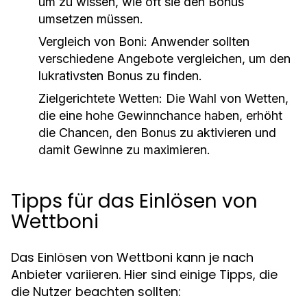
um zu wissen, wie oft sie den Bonus
umsetzen müssen.
Vergleich von Boni:
Anwender sollten
verschiedene Angebote vergleichen, um den
lukrativsten Bonus zu finden.
Zielgerichtete Wetten:
Die Wahl von Wetten,
die eine hohe Gewinnchance haben, erhöht
die Chancen, den Bonus zu aktivieren und
damit Gewinne zu maximieren.
Tipps für das Einlösen von
Wettboni
Das Einlösen von Wettboni kann je nach
Anbieter variieren. Hier sind einige Tipps, die
die Nutzer beachten sollten: