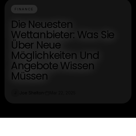
FINANCE
Die Neuesten
Wettanbieter: Was Sie
Über Neue
Möglichkeiten Und
Angebote Wissen
Müssen
Joe Shelton
Mar 22, 2025
J