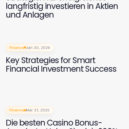
langfristig investieren in Aktien
und Anlagen
Finance
Jan 30, 2026
Key Strategies for Smart
Financial Investment Success
Finance
Mar 31, 2025
Die besten Casino Bonus-