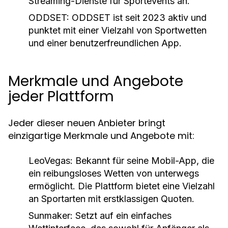
Streaming-Dienste für Sportevents an.
ODDSET:
ODDSET ist seit 2023 aktiv und
punktet mit einer Vielzahl von Sportwetten
und einer benutzerfreundlichen App.
Merkmale und Angebote
jeder Plattform
Jeder dieser neuen Anbieter bringt
einzigartige Merkmale und Angebote mit:
LeoVegas:
Bekannt für seine Mobil-App, die
ein reibungsloses Wetten von unterwegs
ermöglicht. Die Plattform bietet eine Vielzahl
an Sportarten mit erstklassigen Quoten.
Sunmaker:
Setzt auf ein einfaches