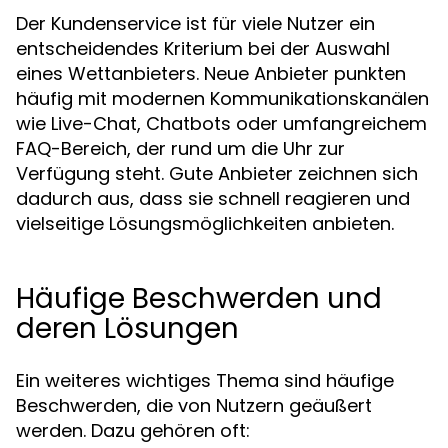
Der Kundenservice ist für viele Nutzer ein
entscheidendes Kriterium bei der Auswahl
eines Wettanbieters. Neue Anbieter punkten
häufig mit modernen Kommunikationskanälen
wie Live-Chat, Chatbots oder umfangreichem
FAQ-Bereich, der rund um die Uhr zur
Verfügung steht. Gute Anbieter zeichnen sich
dadurch aus, dass sie schnell reagieren und
vielseitige Lösungsmöglichkeiten anbieten.
Häufige Beschwerden und
deren Lösungen
Ein weiteres wichtiges Thema sind häufige
Beschwerden, die von Nutzern geäußert
werden. Dazu gehören oft: