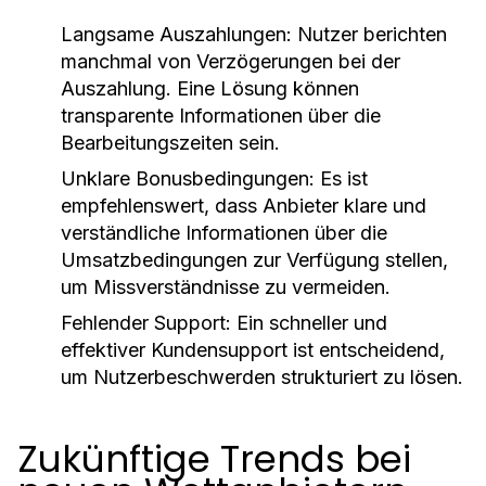
Langsame Auszahlungen:
Nutzer berichten
manchmal von Verzögerungen bei der
Auszahlung. Eine Lösung können
transparente Informationen über die
Bearbeitungszeiten sein.
Unklare Bonusbedingungen:
Es ist
empfehlenswert, dass Anbieter klare und
verständliche Informationen über die
Umsatzbedingungen zur Verfügung stellen,
um Missverständnisse zu vermeiden.
Fehlender Support:
Ein schneller und
effektiver Kundensupport ist entscheidend,
um Nutzerbeschwerden strukturiert zu lösen.
Zukünftige Trends bei