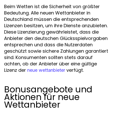
Beim Wetten ist die Sicherheit von größter
Bedeutung. Alle neuen Wettanbieter in
Deutschland müssen die entsprechenden
Lizenzen besitzen, um ihre Dienste anzubieten.
Diese Lizenzierung gewährleistet, dass die
Anbieter den deutschen Glücksspielvorgaben
entsprechen und dass die Nutzerdaten
geschützt sowie sichere Zahlungen garantiert
sind. Konsumenten sollten stets darauf
achten, ob der Anbieter über eine gültige
Lizenz der
verfügt.
neue wettanbieter
Bonusangebote und
Aktionen für neue
Wettanbieter