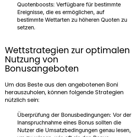
Quotenboosts:
Verfügbare für bestimmte
Ereignisse, die es ermöglichen, auf
bestimmte Wettarten zu höheren Quoten zu
setzen.
Wettstrategien zur optimalen
Nutzung von
Bonusangeboten
Um das Beste aus den angebotenen Boni
herauszuholen, können folgende Strategien
nützlich sein:
Überprüfung der Bonusbedingungen:
Vor der
Inanspruchnahme eines Bonus sollten die
Nutzer die Umsatzbedingungen genau lesen,