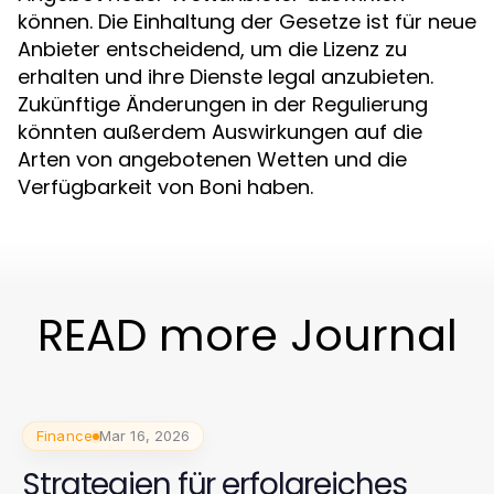
können. Die Einhaltung der Gesetze ist für neue
Anbieter entscheidend, um die Lizenz zu
erhalten und ihre Dienste legal anzubieten.
Zukünftige Änderungen in der Regulierung
könnten außerdem Auswirkungen auf die
Arten von angebotenen Wetten und die
Verfügbarkeit von Boni haben.
READ more Journal
Finance
Mar 16, 2026
Strategien für erfolgreiches