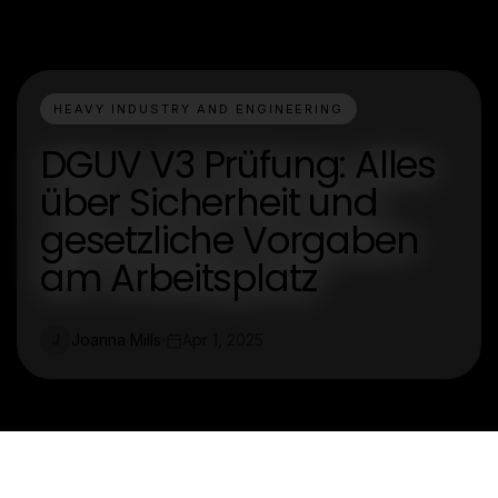
HEAVY INDUSTRY AND ENGINEERING
DGUV V3 Prüfung: Alles
über Sicherheit und
gesetzliche Vorgaben
am Arbeitsplatz
Joanna Mills
Apr 1, 2025
J