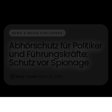
NEWS & MEDIA PUBLISHERS
Abhörschutz für Politiker
und Führungskräfte:
Schutz vor Spionage
Molly Turner
Feb 15, 2025
M